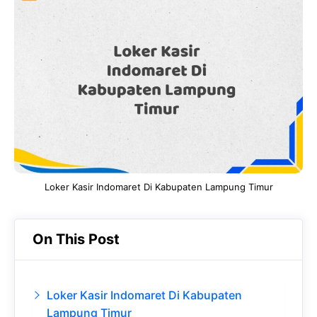
e
t
g
e
b
s
r
d
o
A
a
In
o
p
m
k
p
Loker Kasir Indomaret Di Kabupaten Lampung Timur
On This Post
Loker Kasir Indomaret Di Kabupaten
Lampung Timur