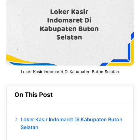
b
s
r
d
o
A
a
In
o
p
m
k
p
Loker Kasir Indomaret Di Kabupaten Buton Selatan
On This Post
Loker Kasir Indomaret Di Kabupaten Buton
Selatan