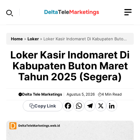
Langsung
ke
isi
Home
»
Loker
»
Loker Kasir Indomaret Di Kabupaten Buton
Maret Tahun 2025 (Segera)
Loker Kasir Indomaret Di
Kabupaten Buton Maret
Tahun 2025 (Segera)
Delta Tele Marketings
Agustus 5, 2026
4
Min Read
F
W
T
X
Li
Copy Link
a
h
el
n
c
a
e
k
e
t
g
e