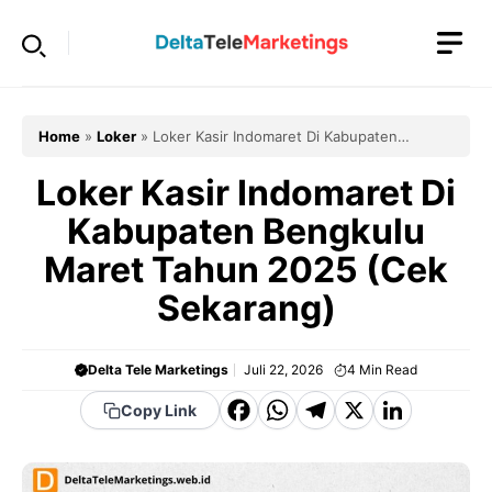
Langsung
ke
isi
Home
»
Loker
»
Loker Kasir Indomaret Di Kabupaten
Bengkulu Maret Tahun 2025 (Cek Sekarang)
Loker Kasir Indomaret Di
Kabupaten Bengkulu
Maret Tahun 2025 (Cek
Sekarang)
Delta Tele Marketings
Juli 22, 2026
4
Min Read
F
W
T
X
Li
Copy Link
a
h
el
n
c
a
e
k