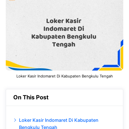
e
t
g
e
b
s
r
d
o
A
a
In
o
p
m
k
p
Loker Kasir Indomaret Di Kabupaten Bengkulu Tengah
On This Post
Loker Kasir Indomaret Di Kabupaten
Bengkulu Tengah