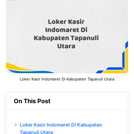
e
t
g
e
b
s
r
d
o
A
a
In
o
p
m
k
p
Loker Kasir Indomaret Di Kabupaten Tapanuli Utara
On This Post
Loker Kasir Indomaret Di Kabupaten
Tapanuli Utara