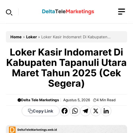
Langsung
ke
isi
Home
»
Loker
»
Loker Kasir Indomaret Di Kabupaten
Tapanuli Utara Maret Tahun 2025 (Cek Segera)
Loker Kasir Indomaret Di
Kabupaten Tapanuli Utara
Maret Tahun 2025 (Cek
Segera)
Delta Tele Marketings
Agustus 5, 2026
4
Min Read
F
W
T
X
Li
Copy Link
a
h
el
n
c
a
e
k