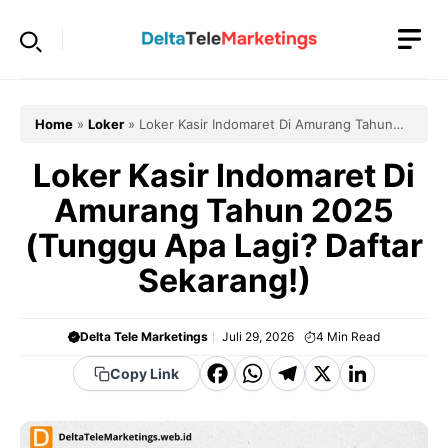
Langsung
ke
isi
Home
»
Loker
»
Loker Kasir Indomaret Di Amurang Tahun
2025 (Tunggu Apa Lagi? Daftar Sekarang!)
Loker Kasir Indomaret Di
Amurang Tahun 2025
(Tunggu Apa Lagi? Daftar
Sekarang!)
Delta Tele Marketings
Juli 29, 2026
4
Min Read
F
W
T
X
Li
Copy Link
a
h
el
n
c
a
e
k