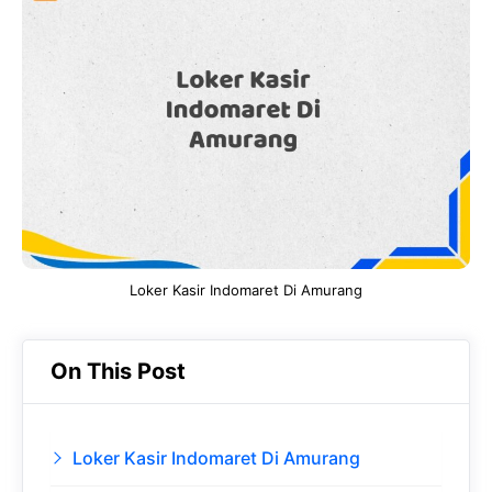
e
t
g
e
b
s
r
d
o
A
a
In
o
p
m
k
p
Loker Kasir Indomaret Di Amurang
On This Post
Loker Kasir Indomaret Di Amurang