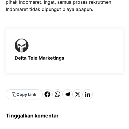
pihak Indomaret. Ingat, semua proses rekrutmen
Indomaret tidak dipungut biaya apapun.
Delta Tele Marketings
F
W
T
X
Li
Copy Link
a
h
el
n
c
a
e
k
Tinggalkan komentar
e
t
g
e
Komentar