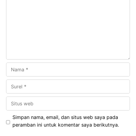
b
s
r
d
o
A
a
In
o
p
m
k
p
Nama
Surel
Situs
web
Simpan nama, email, dan situs web saya pada
peramban ini untuk komentar saya berikutnya.