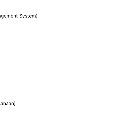
agement System)
sahaan)