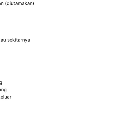
an (diutamakan)
au sekitarnya
g
ang
eluar