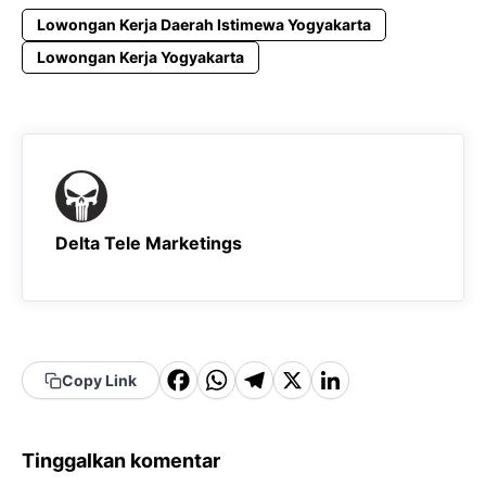
Lowongan Kerja Daerah Istimewa Yogyakarta
Lowongan Kerja Yogyakarta
Delta Tele Marketings
F
W
T
X
Li
Copy Link
a
h
el
n
c
a
e
k
Tinggalkan komentar