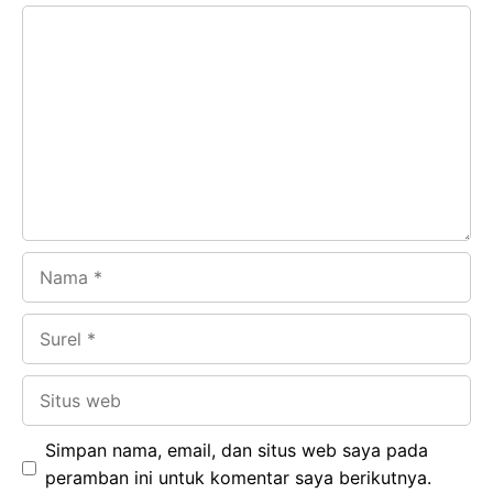
e
t
g
e
Komentar
b
s
r
d
o
A
a
In
o
p
m
k
p
Nama
Surel
Situs
web
Simpan nama, email, dan situs web saya pada
peramban ini untuk komentar saya berikutnya.