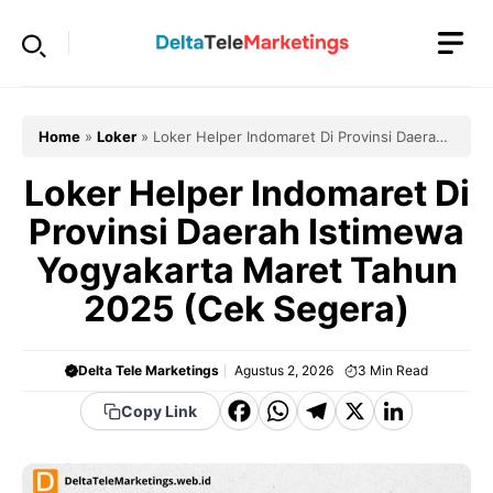
Langsung
ke
isi
Home
»
Loker
»
Loker Helper Indomaret Di Provinsi Daerah
Istimewa Yogyakarta Maret Tahun 2025 (Cek Segera)
Loker Helper Indomaret Di
Provinsi Daerah Istimewa
Yogyakarta Maret Tahun
2025 (Cek Segera)
Delta Tele Marketings
Agustus 2, 2026
3
Min Read
F
W
T
X
Li
Copy Link
a
h
el
n
c
a
e
k