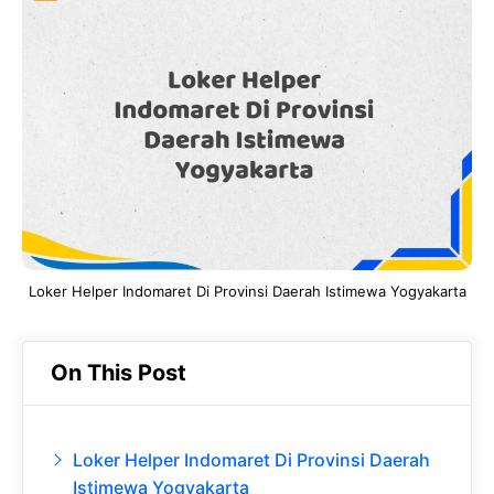
e
t
g
e
b
s
r
d
o
A
a
In
o
p
m
k
p
Loker Helper Indomaret Di Provinsi Daerah Istimewa Yogyakarta
On This Post
Loker Helper Indomaret Di Provinsi Daerah
Istimewa Yogyakarta