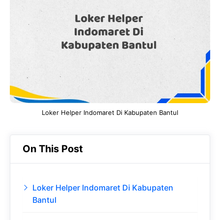
b
s
r
d
o
A
a
In
o
p
m
k
p
Loker Helper Indomaret Di Kabupaten Bantul
On This Post
Loker Helper Indomaret Di Kabupaten
Bantul