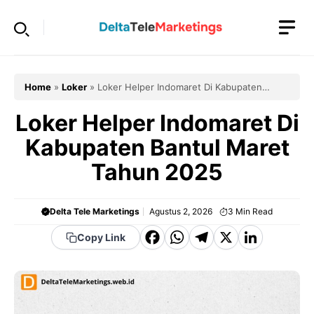
Langsung
ke
isi
Home
»
Loker
»
Loker Helper Indomaret Di Kabupaten
Bantul Maret Tahun 2025
Loker Helper Indomaret Di
Kabupaten Bantul Maret
Tahun 2025
Delta Tele Marketings
Agustus 2, 2026
3
Min Read
F
W
T
X
Li
Copy Link
a
h
el
n
c
a
e
k
e
t
g
e