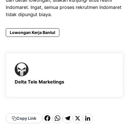
Indomaret. Ingat, semua proses rekrutmen Indomaret
tidak dipungut biaya.
Lowongan Kerja Bantul
Delta Tele Marketings
F
W
T
X
Li
Copy Link
a
h
el
n