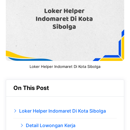
b
s
r
d
o
A
a
In
o
p
m
k
p
Loker Helper Indomaret Di Kota Sibolga
On This Post
Loker Helper Indomaret Di Kota Sibolga
Detail Lowongan Kerja