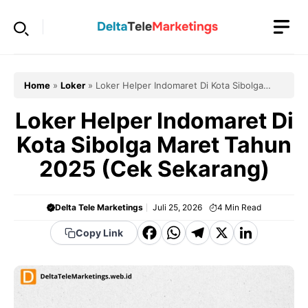
Langsung
ke
isi
Home
»
Loker
»
Loker Helper Indomaret Di Kota Sibolga
Maret Tahun 2025 (Cek Sekarang)
Loker Helper Indomaret Di
Kota Sibolga Maret Tahun
2025 (Cek Sekarang)
Delta Tele Marketings
Juli 25, 2026
4
Min Read
F
W
T
X
Li
Copy Link
a
h
el
n
c
a
e
k
e
t
g
e