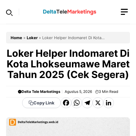
Langsung
ke
isi
Home
»
Loker
»
Loker Helper Indomaret Di Kota
Lhokseumawe Maret Tahun 2025 (Cek Segera)
Loker Helper Indomaret Di
Kota Lhokseumawe Maret
Tahun 2025 (Cek Segera)
Delta Tele Marketings
Agustus 5, 2026
3
Min Read
F
W
T
X
Li
Copy Link
a
h
el
n
c
a
e
k
e
t
g
e