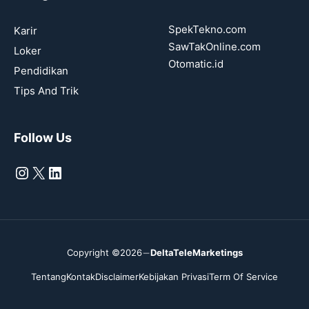
SpekTekno.com
Karir
SawTakOnline.com
Loker
Otomatic.id
Pendidikan
Tips And Trik
Follow Us
Instagram
X
LinkedIn
Copyright ©2026
DeltaTeleMarketings
Tentang
Kontak
Disclaimer
Kebijakan Privasi
Term Of Service