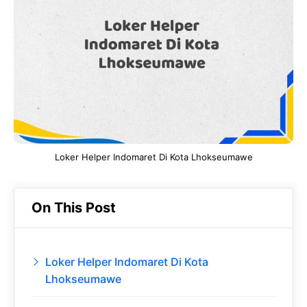
b
s
r
d
o
A
a
In
o
p
m
k
p
Loker Helper Indomaret Di Kota Lhokseumawe
On This Post
Loker Helper Indomaret Di Kota
Lhokseumawe