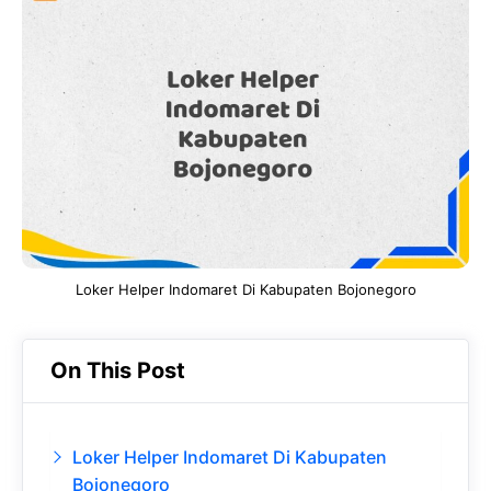
e
t
g
e
b
s
r
d
o
A
a
In
o
p
m
k
p
Loker Helper Indomaret Di Kabupaten Bojonegoro
On This Post
Loker Helper Indomaret Di Kabupaten
Bojonegoro