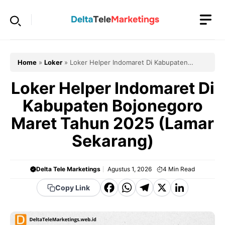
Langsung
ke
isi
Home
»
Loker
»
Loker Helper Indomaret Di Kabupaten
Bojonegoro Maret Tahun 2025 (Lamar Sekarang)
Loker Helper Indomaret Di
Kabupaten Bojonegoro
Maret Tahun 2025 (Lamar
Sekarang)
Delta Tele Marketings
Agustus 1, 2026
4
Min Read
F
W
T
X
Li
Copy Link
a
h
el
n
c
a
e
k