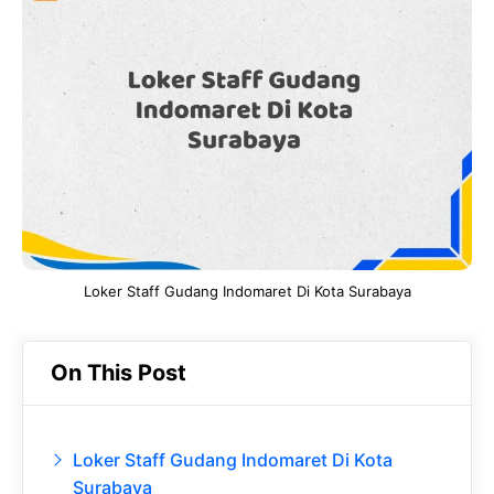
e
t
g
e
b
s
r
d
o
A
a
In
o
p
m
k
p
Loker Staff Gudang Indomaret Di Kota Surabaya
On This Post
Loker Staff Gudang Indomaret Di Kota
Surabaya