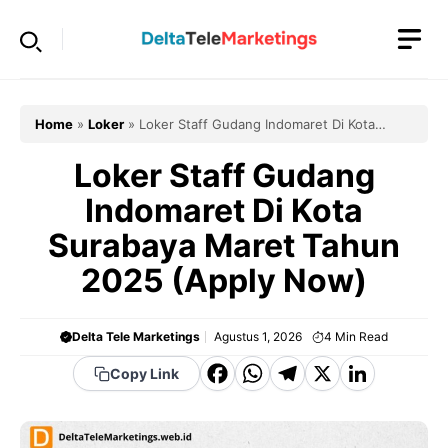
Langsung
ke
isi
Home
»
Loker
»
Loker Staff Gudang Indomaret Di Kota
Surabaya Maret Tahun 2025 (Apply Now)
Loker Staff Gudang
Indomaret Di Kota
Surabaya Maret Tahun
2025 (Apply Now)
Delta Tele Marketings
Agustus 1, 2026
4
Min Read
F
W
T
X
Li
Copy Link
a
h
el
n
c
a
e
k