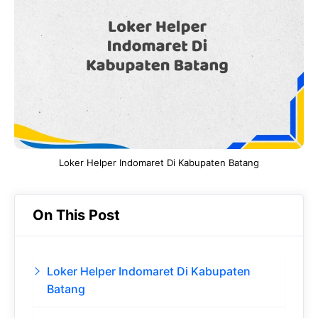
b
s
r
d
o
A
a
In
o
p
m
k
p
Loker Helper Indomaret Di Kabupaten Batang
On This Post
Loker Helper Indomaret Di Kabupaten
Batang