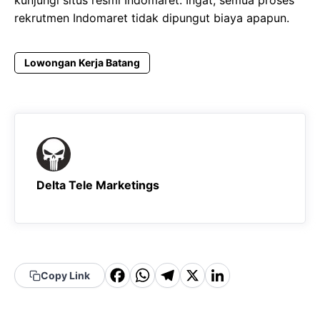
rekrutmen Indomaret tidak dipungut biaya apapun.
Lowongan Kerja Batang
Delta Tele Marketings
F
W
T
X
Li
Copy Link
a
h
el
n