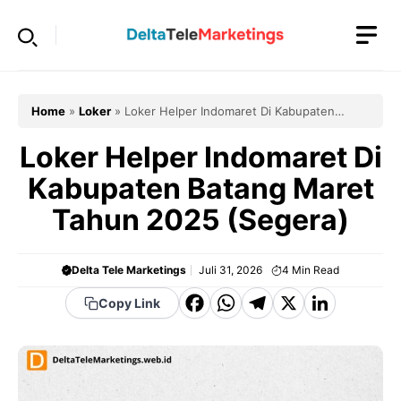
Langsung
ke
isi
Home
»
Loker
»
Loker Helper Indomaret Di Kabupaten
Batang Maret Tahun 2025 (Segera)
Loker Helper Indomaret Di
Kabupaten Batang Maret
Tahun 2025 (Segera)
Delta Tele Marketings
Juli 31, 2026
4
Min Read
F
W
T
X
Li
Copy Link
a
h
el
n
c
a
e
k
e
t
g
e