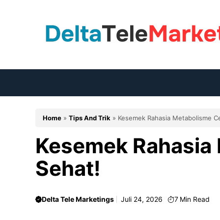
Langsung
ke
isi
Home
»
Tips And Trik
»
Kesemek Rahasia Metabolisme Ce
Kesemek Rahasia 
Sehat!
Delta Tele Marketings
Juli 24, 2026
7
Min Read