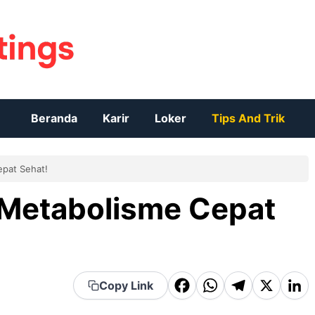
Beranda
Karir
Loker
Tips And Trik
pat Sehat!
Metabolisme Cepat
F
W
T
X
Li
Copy Link
a
h
el
n