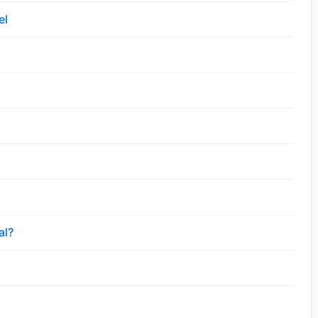
el
al?