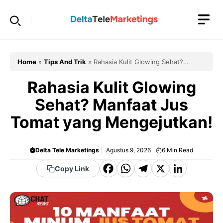
Langsung
ke
isi
Home
»
Tips And Trik
»
Rahasia Kulit Glowing Sehat?
Manfaat Jus Tomat yang Mengejutkan!
Rahasia Kulit Glowing
Sehat? Manfaat Jus
Tomat yang Mengejutkan!
Delta Tele Marketings
Agustus 9, 2026
6
Min Read
F
W
T
X
Li
Copy Link
a
h
el
n
c
a
e
k
e
t
g
e