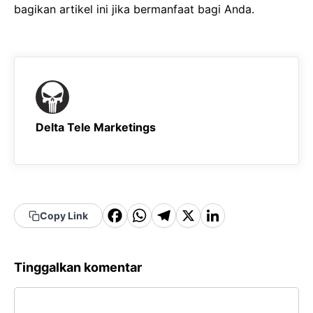
bagikan artikel ini jika bermanfaat bagi Anda.
Delta Tele Marketings
F
W
T
X
Li
Copy Link
a
h
el
n
c
a
e
k
Tinggalkan komentar
e
t
g
e
Komentar
b
s
r
d