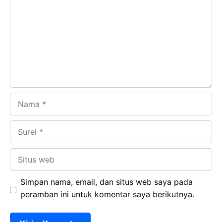
o
A
a
In
o
p
m
k
p
Nama
Surel
Situs
web
Simpan nama, email, dan situs web saya pada
peramban ini untuk komentar saya berikutnya.