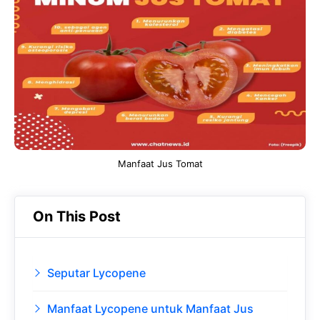
b
s
r
d
o
A
a
In
o
p
m
k
p
Manfaat Jus Tomat
On This Post
Seputar Lycopene
Manfaat Lycopene untuk Manfaat Jus