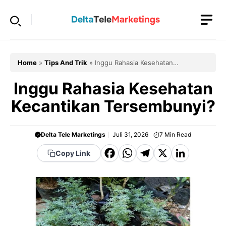
Langsung
ke
isi
Home
»
Tips And Trik
»
Inggu Rahasia Kesehatan
Kecantikan Tersembunyi?
Inggu Rahasia Kesehatan
Kecantikan Tersembunyi?
Delta Tele Marketings
Juli 31, 2026
7
Min Read
F
W
T
X
Li
Copy Link
a
h
el
n
c
a
e
k
e
t
g
e
b
s
r
d