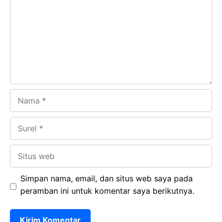
o
A
a
In
o
p
m
k
p
Nama
Surel
Situs
web
Simpan nama, email, dan situs web saya pada
peramban ini untuk komentar saya berikutnya.