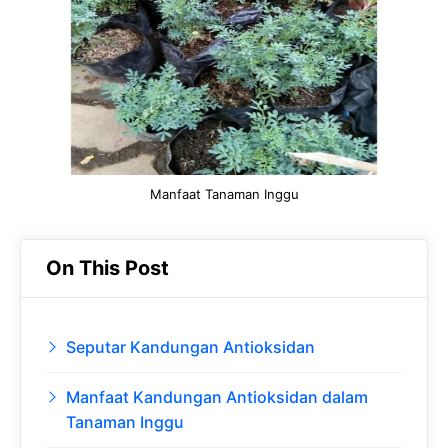
o
A
a
In
o
p
m
k
p
Manfaat Tanaman Inggu
On This Post
Seputar Kandungan Antioksidan
Manfaat Kandungan Antioksidan dalam
Tanaman Inggu