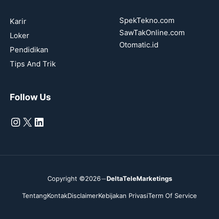
SpekTekno.com
Karir
SawTakOnline.com
Loker
Otomatic.id
Pendidikan
Tips And Trik
Follow Us
Instagram
X
LinkedIn
Copyright ©2026
DeltaTeleMarketings
Tentang
Kontak
Disclaimer
Kebijakan Privasi
Term Of Service