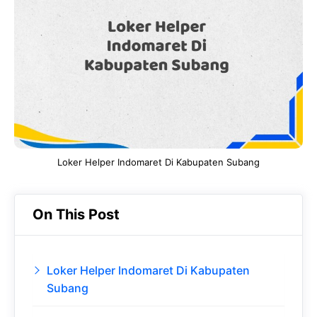
b
s
r
d
o
A
a
In
o
p
m
k
p
Loker Helper Indomaret Di Kabupaten Subang
On This Post
Loker Helper Indomaret Di Kabupaten
Subang