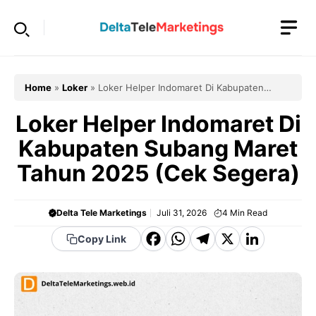
Langsung
ke
isi
Home
»
Loker
»
Loker Helper Indomaret Di Kabupaten
Subang Maret Tahun 2025 (Cek Segera)
Loker Helper Indomaret Di
Kabupaten Subang Maret
Tahun 2025 (Cek Segera)
Delta Tele Marketings
Juli 31, 2026
4
Min Read
F
W
T
X
Li
Copy Link
a
h
el
n
c
a
e
k
e
t
g
e