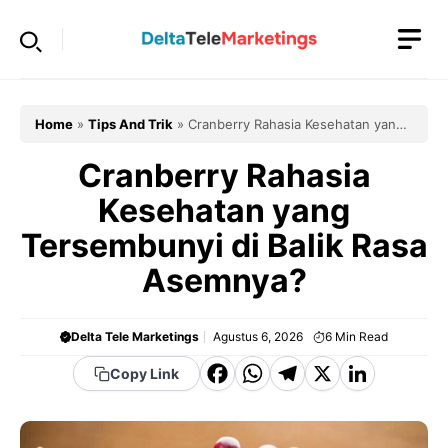
Langsung
ke
isi
Home
»
Tips And Trik
»
Cranberry Rahasia Kesehatan yang
Tersembunyi di Balik Rasa Asemnya?
Cranberry Rahasia
Kesehatan yang
Tersembunyi di Balik Rasa
Asemnya?
Delta Tele Marketings
Agustus 6, 2026
6
Min Read
F
W
T
X
Li
Copy Link
a
h
el
n
c
a
e
k