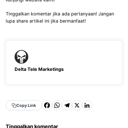
Tinggalkan komentar jika ada pertanyaan! Jangan
lupa share artikel ini jika bermanfaat!
Delta Tele Marketings
F
W
T
X
Li
Copy Link
a
h
el
n
c
a
e
k
Tinggalkan komentar