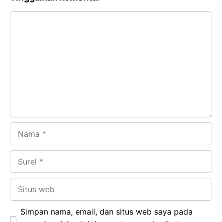
e
t
g
e
Komentar
b
s
r
d
o
A
a
In
o
p
m
k
p
Nama
Surel
Situs
web
Simpan nama, email, dan situs web saya pada