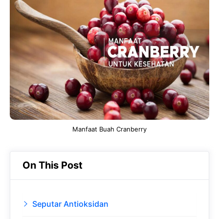
e
t
g
e
b
s
r
d
o
A
a
In
o
p
m
k
p
Manfaat Buah Cranberry
On This Post
Seputar Antioksidan