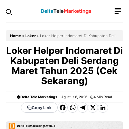
Langsung
ke
isi
Home
»
Loker
»
Loker Helper Indomaret Di Kabupaten Deli
Serdang Maret Tahun 2025 (Cek Sekarang)
Loker Helper Indomaret Di
Kabupaten Deli Serdang
Maret Tahun 2025 (Cek
Sekarang)
Delta Tele Marketings
Agustus 6, 2026
4
Min Read
F
W
T
X
Li
Copy Link
a
h
el
n
c
a
e
k