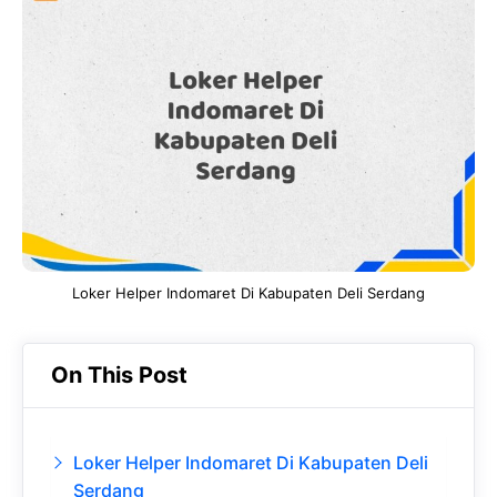
e
t
g
e
b
s
r
d
o
A
a
In
o
p
m
k
p
Loker Helper Indomaret Di Kabupaten Deli Serdang
On This Post
Loker Helper Indomaret Di Kabupaten Deli
Serdang