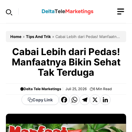
Langsung
ke
isi
Home
»
Tips And Trik
»
Cabai Lebih dari Pedas! Manfaatnya
Bikin Sehat Tak Terduga
Cabai Lebih dari Pedas!
Manfaatnya Bikin Sehat
Tak Terduga
Delta Tele Marketings
Juli 25, 2026
6
Min Read
F
W
T
X
Li
Copy Link
a
h
el
n
c
a
e
k
e
t
g
e