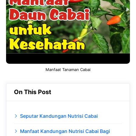
b
s
r
d
o
A
a
In
o
p
m
k
p
Manfaat Tanaman Cabai
On This Post
Seputar Kandungan Nutrisi Cabai
Manfaat Kandungan Nutrisi Cabai Bagi