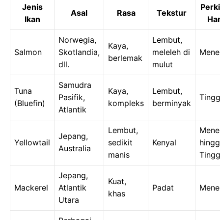
Jenis
Perk
Asal
Rasa
Tekstur
Ikan
Ha
Norwegia,
Lembut,
Kaya,
Salmon
Skotlandia,
meleleh di
Mene
berlemak
dll.
mulut
Samudra
Tuna
Kaya,
Lembut,
Pasifik,
Tingg
(Bluefin)
kompleks
berminyak
Atlantik
Lembut,
Mene
Jepang,
Yellowtail
sedikit
Kenyal
hing
Australia
manis
Tingg
Jepang,
Kuat,
Mackerel
Atlantik
Padat
Mene
khas
Utara