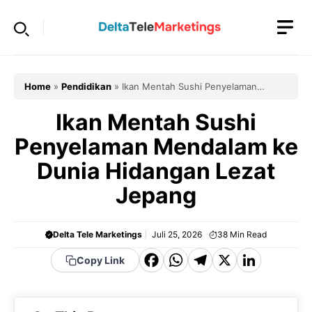
Langsung
ke
isi
Home
»
Pendidikan
»
Ikan Mentah Sushi Penyelaman
Mendalam ke Dunia Hidangan Lezat Jepang
Ikan Mentah Sushi
Penyelaman Mendalam ke
Dunia Hidangan Lezat
Jepang
Delta Tele Marketings
Juli 25, 2026
38
Min Read
F
W
T
X
Li
Copy Link
a
h
el
n
c
a
e
k