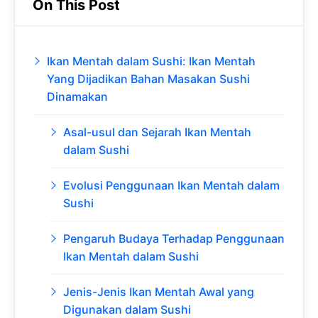
On This Post
e
t
g
e
b
s
r
d
o
A
a
In
Ikan Mentah dalam Sushi: Ikan Mentah
o
p
m
Yang Dijadikan Bahan Masakan Sushi
Dinamakan
k
p
Asal-usul dan Sejarah Ikan Mentah
dalam Sushi
Evolusi Penggunaan Ikan Mentah dalam
Sushi
Pengaruh Budaya Terhadap Penggunaan
Ikan Mentah dalam Sushi
Jenis-Jenis Ikan Mentah Awal yang
Digunakan dalam Sushi