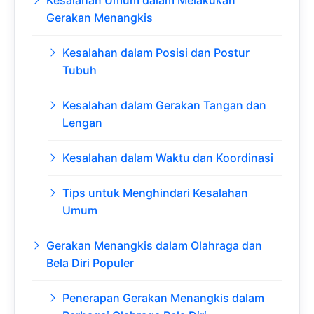
Kesalahan Umum dalam Melakukan
Gerakan Menangkis
Kesalahan dalam Posisi dan Postur
Tubuh
Kesalahan dalam Gerakan Tangan dan
Lengan
Kesalahan dalam Waktu dan Koordinasi
Tips untuk Menghindari Kesalahan
Umum
Gerakan Menangkis dalam Olahraga dan
Bela Diri Populer
Penerapan Gerakan Menangkis dalam