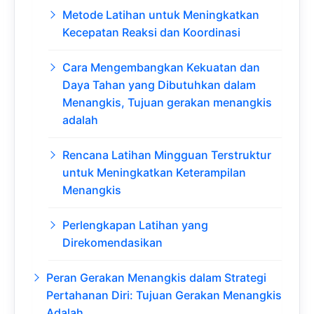
Metode Latihan untuk Meningkatkan
Kecepatan Reaksi dan Koordinasi
Cara Mengembangkan Kekuatan dan
Daya Tahan yang Dibutuhkan dalam
Menangkis, Tujuan gerakan menangkis
adalah
Rencana Latihan Mingguan Terstruktur
untuk Meningkatkan Keterampilan
Menangkis
Perlengkapan Latihan yang
Direkomendasikan
Peran Gerakan Menangkis dalam Strategi
Pertahanan Diri: Tujuan Gerakan Menangkis
Adalah