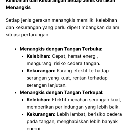
Kelebihan dan Kekurangan Setiap Jenis Gerakan
Menangkis
Setiap jenis gerakan menangkis memiliki kelebihan
dan kekurangan yang perlu dipertimbangkan dalam
situasi pertarungan.
Menangkis dengan Tangan Terbuka:
Kelebihan:
Cepat, hemat energi,
mengurangi risiko cedera tangan.
Kekurangan:
Kurang efektif terhadap
serangan yang kuat, rentan terhadap
serangan lanjutan.
Menangkis dengan Tangan Terkepal:
Kelebihan:
Efektif menahan serangan kuat,
memberikan perlindungan yang lebih baik.
Kekurangan:
Lebih lambat, berisiko cedera
pada tangan, menghabiskan lebih banyak
energi.