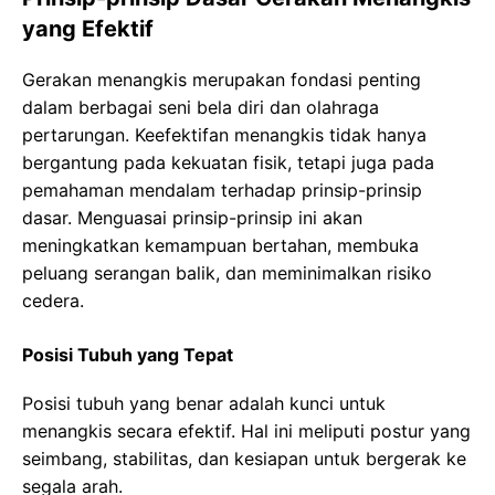
yang Efektif
Gerakan menangkis merupakan fondasi penting
dalam berbagai seni bela diri dan olahraga
pertarungan. Keefektifan menangkis tidak hanya
bergantung pada kekuatan fisik, tetapi juga pada
pemahaman mendalam terhadap prinsip-prinsip
dasar. Menguasai prinsip-prinsip ini akan
meningkatkan kemampuan bertahan, membuka
peluang serangan balik, dan meminimalkan risiko
cedera.
Posisi Tubuh yang Tepat
Posisi tubuh yang benar adalah kunci untuk
menangkis secara efektif. Hal ini meliputi postur yang
seimbang, stabilitas, dan kesiapan untuk bergerak ke
segala arah.