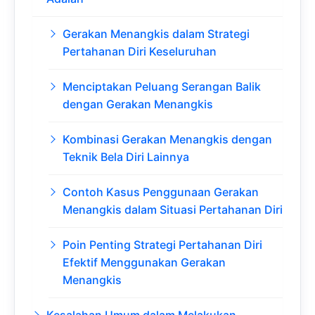
Gerakan Menangkis dalam Strategi
Pertahanan Diri Keseluruhan
Menciptakan Peluang Serangan Balik
dengan Gerakan Menangkis
Kombinasi Gerakan Menangkis dengan
Teknik Bela Diri Lainnya
Contoh Kasus Penggunaan Gerakan
Menangkis dalam Situasi Pertahanan Diri
Poin Penting Strategi Pertahanan Diri
Efektif Menggunakan Gerakan
Menangkis