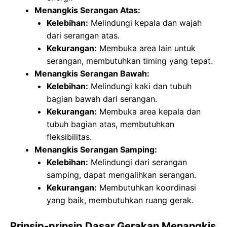
Menangkis Serangan Atas:
Kelebihan:
Melindungi kepala dan wajah
dari serangan atas.
Kekurangan:
Membuka area lain untuk
serangan, membutuhkan timing yang tepat.
Menangkis Serangan Bawah:
Kelebihan:
Melindungi kaki dan tubuh
bagian bawah dari serangan.
Kekurangan:
Membuka area kepala dan
tubuh bagian atas, membutuhkan
fleksibilitas.
Menangkis Serangan Samping:
Kelebihan:
Melindungi dari serangan
samping, dapat mengalihkan serangan.
Kekurangan:
Membutuhkan koordinasi
yang baik, membutuhkan ruang gerak.
Prinsip-prinsip Dasar Gerakan Menangkis