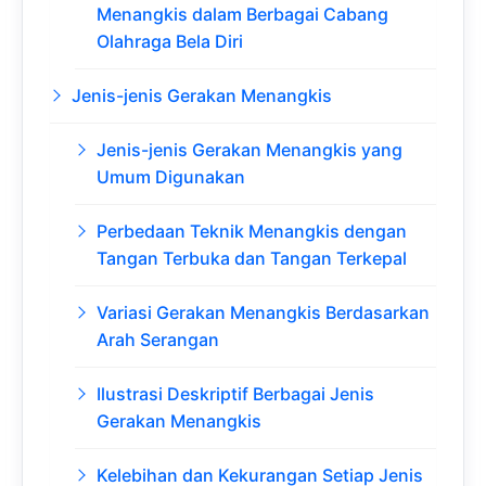
Menangkis dalam Berbagai Cabang
Olahraga Bela Diri
Jenis-jenis Gerakan Menangkis
Jenis-jenis Gerakan Menangkis yang
Umum Digunakan
Perbedaan Teknik Menangkis dengan
Tangan Terbuka dan Tangan Terkepal
Variasi Gerakan Menangkis Berdasarkan
Arah Serangan
Ilustrasi Deskriptif Berbagai Jenis
Gerakan Menangkis
Kelebihan dan Kekurangan Setiap Jenis