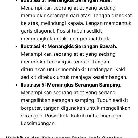
Ilustrasi 3: Menangkis Serangan Atas.
Menampilkan seorang atlet yang sedang
memblokir serangan dari atas. Tangan diangkat
ke atas, melindungi kepala. Lengan membentuk
garis diagonal. Posisi tubuh sedikit
membungkuk untuk memperkuat blok.
Ilustrasi 4: Menangkis Serangan Bawah.
Menampilkan seorang atlet yang sedang
memblokir tendangan rendah. Tangan
diturunkan untuk memblokir tendangan. Kaki
sedikit ditekuk untuk menjaga keseimbangan.
Ilustrasi 5: Menangkis Serangan Samping.
Menampilkan seorang atlet yang sedang
mengalihkan serangan samping. Tubuh sedikit
berputar, tangan digunakan untuk mengalihkan
serangan. Posisi kaki kokoh untuk menjaga
keseimbangan.