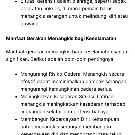
Situasi defensif dalam olahraga, seperti sepak
bola atau hoki es, di mana pemain harus
menangkis serangan untuk melindungi diri atau
gawang.
Manfaat Gerakan Menangkis bagi Keselamatan
Manfaat gerakan menangkis bagi keselamatan sangat
signifikan. Berikut adalah poin-poin pentingnya:
Mengurangi Risiko Cedera: Menangkis secara
efektif dapat meminimalkan dampak serangan,
mengurangi kemungkinan cedera serius.
Meningkatkan Kesadaran Situasi: Latihan
menangkis meningkatkan kesadaran terhadap
lingkungan sekitar dan potensi bahaya.
Membangun Kepercayaan Diri: Kemampuan
untuk menangkis serangan membangun
kepercayaan diri dan mengurangi rasa takut