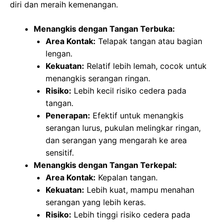
diri dan meraih kemenangan.
Menangkis dengan Tangan Terbuka:
Area Kontak:
Telapak tangan atau bagian
lengan.
Kekuatan:
Relatif lebih lemah, cocok untuk
menangkis serangan ringan.
Risiko:
Lebih kecil risiko cedera pada
tangan.
Penerapan:
Efektif untuk menangkis
serangan lurus, pukulan melingkar ringan,
dan serangan yang mengarah ke area
sensitif.
Menangkis dengan Tangan Terkepal:
Area Kontak:
Kepalan tangan.
Kekuatan:
Lebih kuat, mampu menahan
serangan yang lebih keras.
Risiko:
Lebih tinggi risiko cedera pada