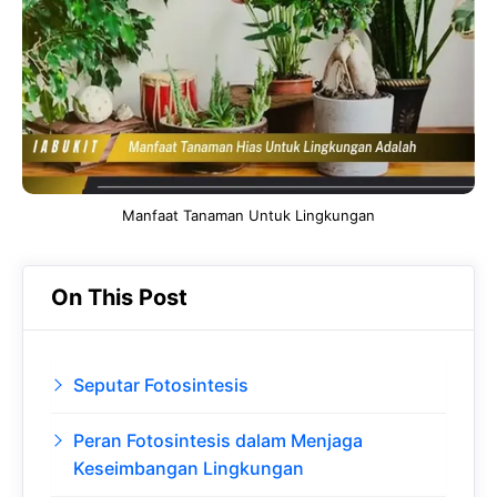
o
A
a
In
o
p
m
k
p
Manfaat Tanaman Untuk Lingkungan
On This Post
Seputar Fotosintesis
Peran Fotosintesis dalam Menjaga
Keseimbangan Lingkungan