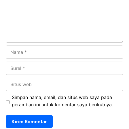
o
p
m
k
p
Nama
Surel
Situs
web
Simpan nama, email, dan situs web saya pada
peramban ini untuk komentar saya berikutnya.