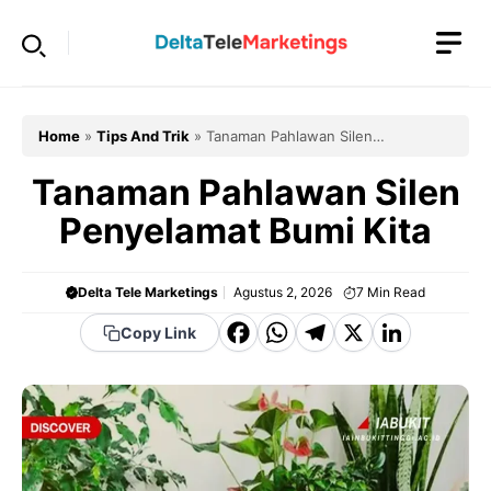
Langsung
ke
isi
Home
»
Tips And Trik
»
Tanaman Pahlawan Silen
Penyelamat Bumi Kita
Tanaman Pahlawan Silen
Penyelamat Bumi Kita
Delta Tele Marketings
Agustus 2, 2026
7
Min Read
F
W
T
X
Li
Copy Link
a
h
el
n
c
a
e
k
e
t
g
e
b
s
r
d