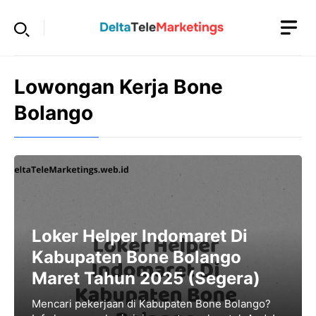
Langsung
ke
isi
Lowongan Kerja Bone
Bolango
Loker Helper Indomaret Di
Kabupaten Bone Bolango
Maret Tahun 2025 (Segera)
Mencari pekerjaan di Kabupaten Bone Bolango?