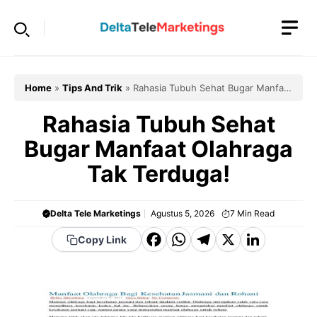
Langsung
ke
isi
Home
»
Tips And Trik
»
Rahasia Tubuh Sehat Bugar Manfaat
Olahraga Tak Terduga!
Rahasia Tubuh Sehat
Bugar Manfaat Olahraga
Tak Terduga!
Delta Tele Marketings
Agustus 5, 2026
7
Min Read
F
W
T
X
Li
Copy Link
a
h
el
n
c
a
e
k
e
t
g
e