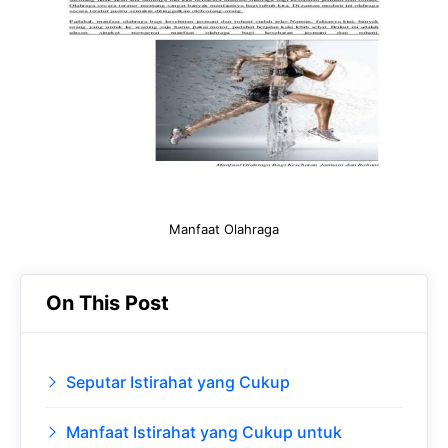
b
s
r
d
o
A
a
In
o
p
m
k
p
Manfaat Olahraga
On This Post
Seputar Istirahat yang Cukup
Manfaat Istirahat yang Cukup untuk