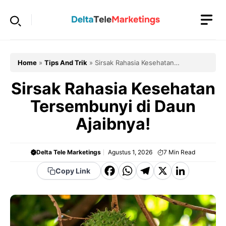
Langsung
ke
isi
Home
»
Tips And Trik
»
Sirsak Rahasia Kesehatan
Tersembunyi di Daun Ajaibnya!
Sirsak Rahasia Kesehatan
Tersembunyi di Daun
Ajaibnya!
Delta Tele Marketings
Agustus 1, 2026
7
Min Read
F
W
T
X
Li
Copy Link
a
h
el
n
c
a
e
k
e
t
g
e