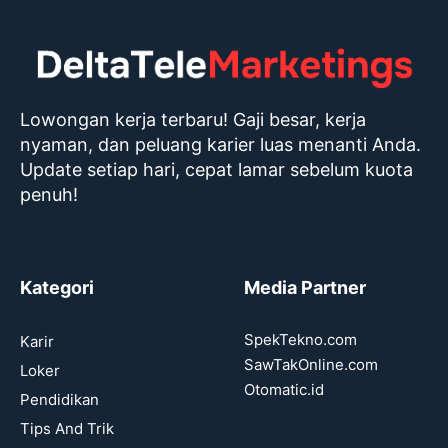
Lowongan kerja terbaru! Gaji besar, kerja
nyaman, dan peluang karier luas menanti Anda.
Update setiap hari, cepat lamar sebelum kuota
penuh!
Kategori
Media Partner
SpekTekno.com
Karir
SawTakOnline.com
Loker
Otomatic.id
Pendidikan
Tips And Trik