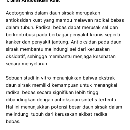
Acetogenins dalam daun sirsak merupakan
antioksidan kuat yang mampu melawan radikal bebas
dalam tubuh. Radikal bebas dapat merusak sel dan
berkontribusi pada berbagai penyakit kronis seperti
kanker dan penyakit jantung. Antioksidan pada daun
sirsak membantu melindungi sel dari kerusakan
oksidatif, sehingga membantu menjaga kesehatan
secara menyeluruh.
Sebuah studi in vitro menunjukkan bahwa ekstrak
daun sirsak memiliki kemampuan untuk menangkal
radikal bebas secara signifikan lebih tinggi
dibandingkan dengan antioksidan sintetis tertentu.
Hal ini menunjukkan potensi besar daun sirsak dalam
melindungi tubuh dari kerusakan akibat radikal
bebas.