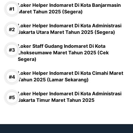
Loker Helper Indomaret Di Kota Banjarmasin
Maret Tahun 2025 (Segera)
Loker Helper Indomaret Di Kota Administrasi
Jakarta Utara Maret Tahun 2025 (Segera)
Loker Staff Gudang Indomaret Di Kota
Lhokseumawe Maret Tahun 2025 (Cek
Segera)
Loker Helper Indomaret Di Kota Cimahi Maret
Tahun 2025 (Lamar Sekarang)
Loker Helper Indomaret Di Kota Administrasi
Jakarta Timur Maret Tahun 2025