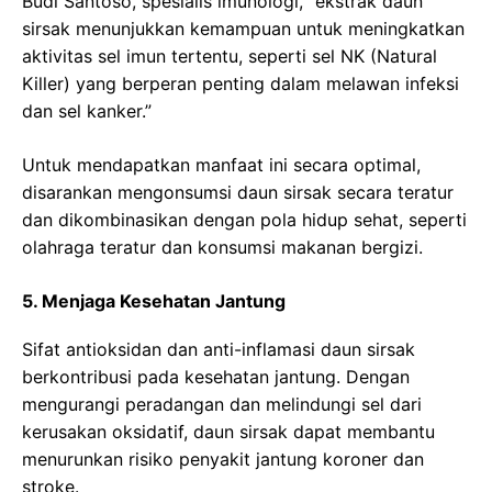
Budi Santoso, spesialis imunologi, “ekstrak daun
sirsak menunjukkan kemampuan untuk meningkatkan
aktivitas sel imun tertentu, seperti sel NK (Natural
Killer) yang berperan penting dalam melawan infeksi
dan sel kanker.”
Untuk mendapatkan manfaat ini secara optimal,
disarankan mengonsumsi daun sirsak secara teratur
dan dikombinasikan dengan pola hidup sehat, seperti
olahraga teratur dan konsumsi makanan bergizi.
5. Menjaga Kesehatan Jantung
Sifat antioksidan dan anti-inflamasi daun sirsak
berkontribusi pada kesehatan jantung. Dengan
mengurangi peradangan dan melindungi sel dari
kerusakan oksidatif, daun sirsak dapat membantu
menurunkan risiko penyakit jantung koroner dan
stroke.