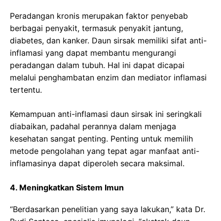
Peradangan kronis merupakan faktor penyebab
berbagai penyakit, termasuk penyakit jantung,
diabetes, dan kanker. Daun sirsak memiliki sifat anti-
inflamasi yang dapat membantu mengurangi
peradangan dalam tubuh. Hal ini dapat dicapai
melalui penghambatan enzim dan mediator inflamasi
tertentu.
Kemampuan anti-inflamasi daun sirsak ini seringkali
diabaikan, padahal perannya dalam menjaga
kesehatan sangat penting. Penting untuk memilih
metode pengolahan yang tepat agar manfaat anti-
inflamasinya dapat diperoleh secara maksimal.
4. Meningkatkan Sistem Imun
“Berdasarkan penelitian yang saya lakukan,” kata Dr.