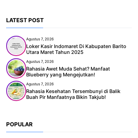
LATEST POST
Agustus 7, 2026
Loker Kasir Indomaret Di Kabupaten Barito
Utara Maret Tahun 2025
Agustus 7, 2026
Rahasia Awet Muda Sehat? Manfaat
Blueberry yang Mengejutkan!
Agustus 7, 2026
Rahasia Kesehatan Tersembunyi di Balik
Buah Pir Manfaatnya Bikin Takjub!
POPULAR