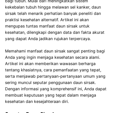
bagi tubuh. Mulai dari meningkatkan sistem
kekebalan tubuh hingga melawan sel kanker, daun
sirsak telah menarik perhatian banyak peneliti dan
praktisi kesehatan alternatif. Artikel ini akan
mengupas tuntas manfaat daun sirsak untuk
kesehatan, dilengkapi dengan data dan fakta akurat
yang dapat Anda jadikan rujukan terpercaya.
Memahami manfaat daun sirsak sangat penting bagi
Anda yang ingin menjaga kesehatan secara alami.
Artikel ini akan memberikan wawasan berharga
tentang khasiatnya, cara pemanfaatan yang tepat,
serta menjawab pertanyaan-pertanyaan umum yang
sering muncul seputar penggunaan daun sirsak.
Dengan informasi yang komprehensif ini, Anda dapat
membuat keputusan yang tepat dalam menjaga
kesehatan dan kesejahteraan diri.