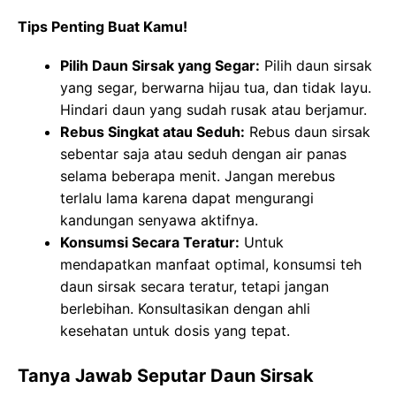
Tips Penting Buat Kamu!
Pilih Daun Sirsak yang Segar:
Pilih daun sirsak
yang segar, berwarna hijau tua, dan tidak layu.
Hindari daun yang sudah rusak atau berjamur.
Rebus Singkat atau Seduh:
Rebus daun sirsak
sebentar saja atau seduh dengan air panas
selama beberapa menit. Jangan merebus
terlalu lama karena dapat mengurangi
kandungan senyawa aktifnya.
Konsumsi Secara Teratur:
Untuk
mendapatkan manfaat optimal, konsumsi teh
daun sirsak secara teratur, tetapi jangan
berlebihan. Konsultasikan dengan ahli
kesehatan untuk dosis yang tepat.
Tanya Jawab Seputar Daun Sirsak