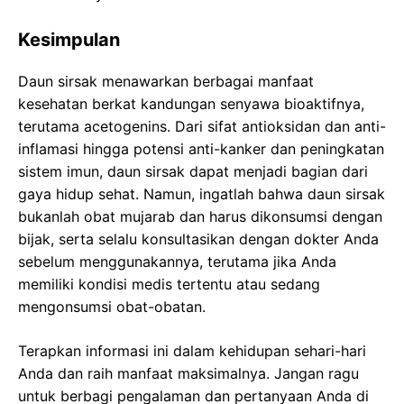
Kesimpulan
Daun sirsak menawarkan berbagai manfaat
kesehatan berkat kandungan senyawa bioaktifnya,
terutama acetogenins. Dari sifat antioksidan dan anti-
inflamasi hingga potensi anti-kanker dan peningkatan
sistem imun, daun sirsak dapat menjadi bagian dari
gaya hidup sehat. Namun, ingatlah bahwa daun sirsak
bukanlah obat mujarab dan harus dikonsumsi dengan
bijak, serta selalu konsultasikan dengan dokter Anda
sebelum menggunakannya, terutama jika Anda
memiliki kondisi medis tertentu atau sedang
mengonsumsi obat-obatan.
Terapkan informasi ini dalam kehidupan sehari-hari
Anda dan raih manfaat maksimalnya. Jangan ragu
untuk berbagi pengalaman dan pertanyaan Anda di