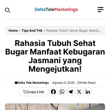
Langsung
ke
isi
Home
»
Tips And Trik
»
Rahasia Tubuh Sehat Bugar Manfaat
Kebugaran Jasmani yang Mengejutkan!
Rahasia Tubuh Sehat
Bugar Manfaat Kebugaran
Jasmani yang
Mengejutkan!
Delta Tele Marketings
Agustus 5, 2026
6
Min Read
F
W
T
X
Li
Copy Link
a
h
el
n
c
a
e
k