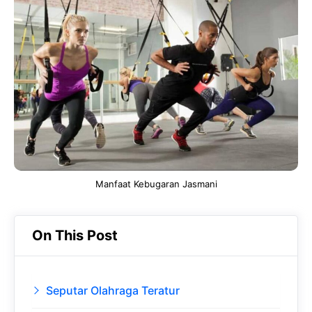
e
t
g
e
b
s
r
d
o
A
a
In
o
p
m
k
p
Manfaat Kebugaran Jasmani
On This Post
Seputar Olahraga Teratur