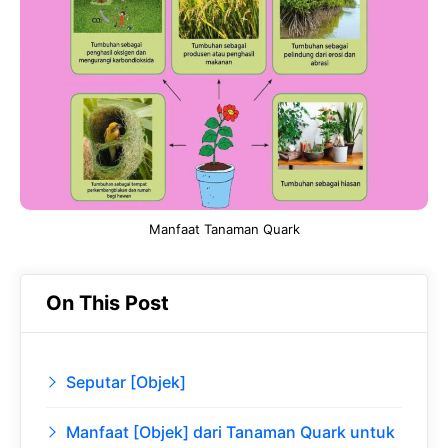
b
s
r
d
o
A
a
In
o
p
m
k
p
Manfaat Tanaman Quark
On This Post
Seputar [Objek]
Manfaat [Objek] dari Tanaman Quark untuk