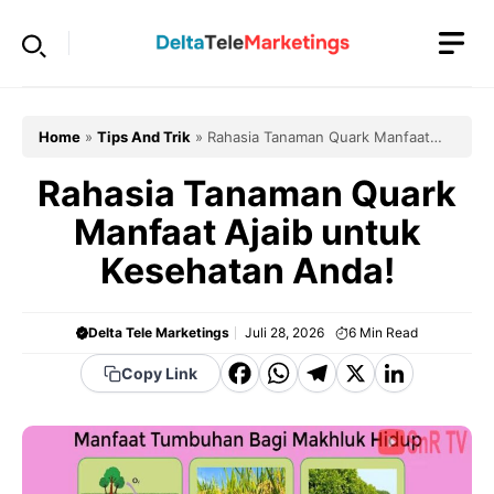
Langsung
ke
isi
Home
»
Tips And Trik
»
Rahasia Tanaman Quark Manfaat
Ajaib untuk Kesehatan Anda!
Rahasia Tanaman Quark
Manfaat Ajaib untuk
Kesehatan Anda!
Delta Tele Marketings
Juli 28, 2026
6
Min Read
F
W
T
X
Li
Copy Link
a
h
el
n
c
a
e
k
e
t
g
e