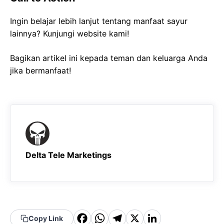
Ingin belajar lebih lanjut tentang manfaat sayur
lainnya? Kunjungi website kami!
Bagikan artikel ini kepada teman dan keluarga Anda
jika bermanfaat!
Delta Tele Marketings
F
W
T
X
Li
Copy Link