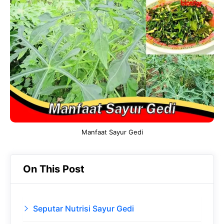
e
t
g
e
b
s
r
d
o
A
a
In
o
p
m
k
p
Manfaat Sayur Gedi
On This Post
Seputar Nutrisi Sayur Gedi