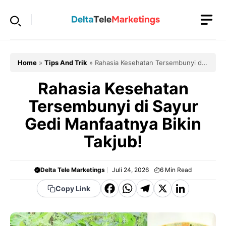
Langsung
ke
isi
Home
»
Tips And Trik
»
Rahasia Kesehatan Tersembunyi di
Sayur Gedi Manfaatnya Bikin Takjub!
Rahasia Kesehatan
Tersembunyi di Sayur
Gedi Manfaatnya Bikin
Takjub!
Delta Tele Marketings
Juli 24, 2026
6
Min Read
F
W
T
X
Li
Copy Link
a
h
el
n
c
a
e
k