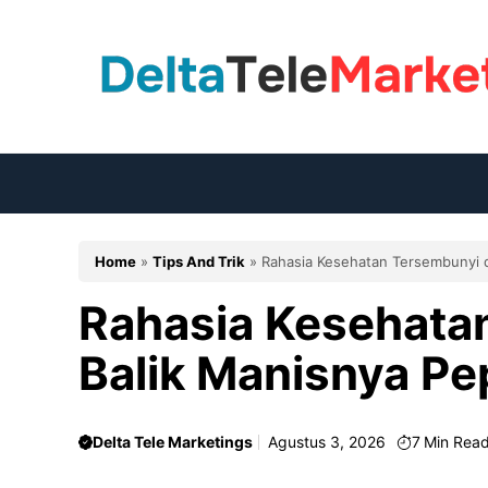
Langsung
ke
isi
Home
»
Tips And Trik
»
Rahasia Kesehatan Tersembunyi d
Rahasia Kesehata
Balik Manisnya Pe
Delta Tele Marketings
Agustus 3, 2026
7
Min Rea