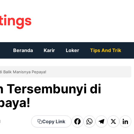
Beranda
Karir
Loker
Tips And Trik
i Balik Manisnya Pepaya!
n Tersembunyi di
paya!
F
W
T
X
Li
Copy Link
d
a
h
el
n