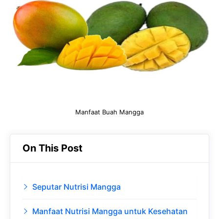
b
s
r
d
o
A
a
In
o
p
m
k
p
Manfaat Buah Mangga
On This Post
Seputar Nutrisi Mangga
Manfaat Nutrisi Mangga untuk Kesehatan