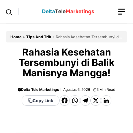
Langsung
ke
isi
Home
»
Tips And Trik
»
Rahasia Kesehatan Tersembunyi di
Balik Manisnya Mangga!
Rahasia Kesehatan
Tersembunyi di Balik
Manisnya Mangga!
Delta Tele Marketings
Agustus 6, 2026
6
Min Read
F
W
T
X
Li
Copy Link
a
h
el
n
c
a
e
k
e
t
g
e