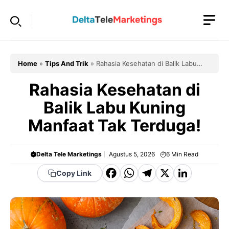
Langsung
ke
isi
Home
»
Tips And Trik
»
Rahasia Kesehatan di Balik Labu
Kuning Manfaat Tak Terduga!
Rahasia Kesehatan di
Balik Labu Kuning
Manfaat Tak Terduga!
Delta Tele Marketings
Agustus 5, 2026
6
Min Read
F
W
T
X
Li
Copy Link
a
h
el
n
c
a
e
k
e
t
g
e