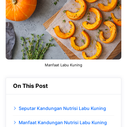
b
s
r
d
o
A
a
In
o
p
m
k
p
Manfaat Labu Kuning
On This Post
Seputar Kandungan Nutrisi Labu Kuning
Manfaat Kandungan Nutrisi Labu Kuning