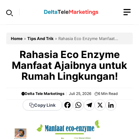
Langsung
ke
isi
Home
»
Tips And Trik
»
Rahasia Eco Enzyme Manfaat
Ajaibnya untuk Rumah Lingkungan!
Rahasia Eco Enzyme
Manfaat Ajaibnya untuk
Rumah Lingkungan!
Delta Tele Marketings
Juli 25, 2026
6
Min Read
F
W
T
X
Li
Copy Link
a
h
el
n
c
a
e
k
e
t
g
e