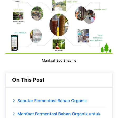
b
s
r
d
o
A
a
In
o
p
m
k
p
Manfaat Eco Enzyme
On This Post
Seputar Fermentasi Bahan Organik
Manfaat Fermentasi Bahan Organik untuk