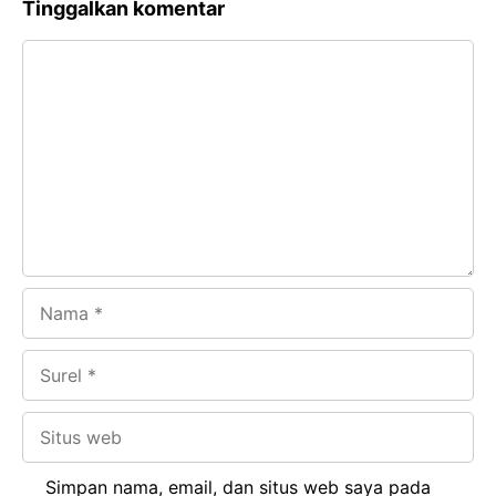
Tinggalkan komentar
e
t
g
e
Komentar
b
s
r
d
o
A
a
In
o
p
m
k
p
Nama
Surel
Situs
web
Simpan nama, email, dan situs web saya pada