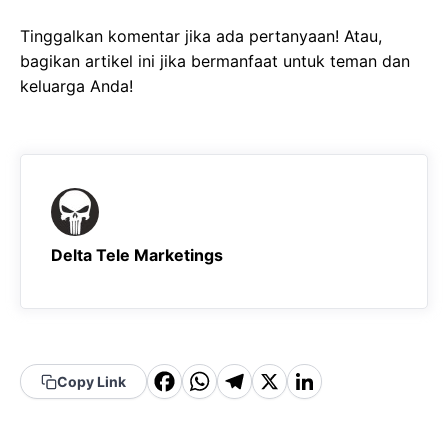
Tinggalkan komentar jika ada pertanyaan! Atau,
bagikan artikel ini jika bermanfaat untuk teman dan
keluarga Anda!
Delta Tele Marketings
F
W
T
X
Li
Copy Link
a
h
el
n
c
a
e
k