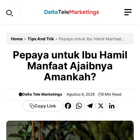
Langsung
ke
isi
Home
»
Tips And Trik
»
Pepaya untuk Ibu Hamil Manfaat
Ajaibnya Amankah?
Pepaya untuk Ibu Hamil
Manfaat Ajaibnya
Amankah?
Delta Tele Marketings
Agustus 6, 2026
6
Min Read
F
W
T
X
Li
Copy Link
a
h
el
n
c
a
e
k
e
t
g
e