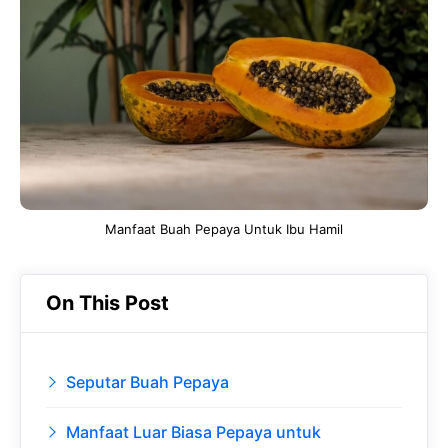
b
s
r
d
o
A
a
In
o
p
m
k
p
Manfaat Buah Pepaya Untuk Ibu Hamil
On This Post
Seputar Buah Pepaya
Manfaat Luar Biasa Pepaya untuk