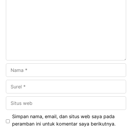
Komentar
b
s
r
d
o
A
a
In
o
p
m
k
p
Nama
Surel
Situs
web
Simpan nama, email, dan situs web saya pada
peramban ini untuk komentar saya berikutnya.