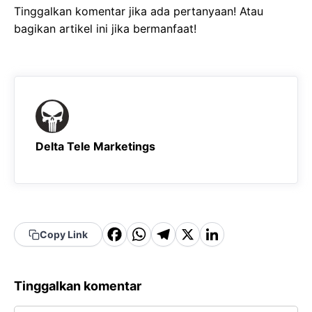
Tinggalkan komentar jika ada pertanyaan! Atau
bagikan artikel ini jika bermanfaat!
Delta Tele Marketings
F
W
T
X
Li
Copy Link
a
h
el
n
c
a
e
k
Tinggalkan komentar
e
t
g
e