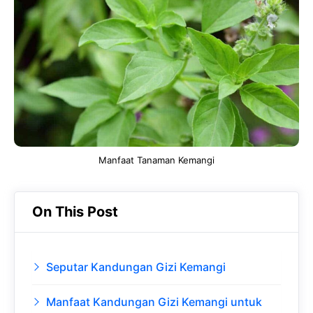
b
s
r
d
o
A
a
In
o
p
m
k
p
Manfaat Tanaman Kemangi
On This Post
Seputar Kandungan Gizi Kemangi
Manfaat Kandungan Gizi Kemangi untuk