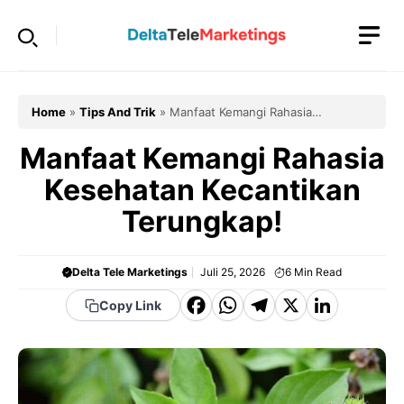
Langsung
ke
isi
Home
»
Tips And Trik
»
Manfaat Kemangi Rahasia
Kesehatan Kecantikan Terungkap!
Manfaat Kemangi Rahasia
Kesehatan Kecantikan
Terungkap!
Delta Tele Marketings
Juli 25, 2026
6
Min Read
F
W
T
X
Li
Copy Link
a
h
el
n
c
a
e
k
e
t
g
e