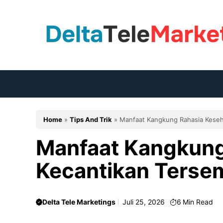
Langsung
ke
isi
Home
»
Tips And Trik
»
Manfaat Kangkung Rahasia Keseh
Manfaat Kangkung
Kecantikan Terse
Delta Tele Marketings
Juli 25, 2026
6
Min Read