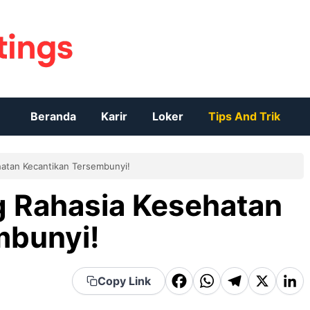
Beranda
Karir
Loker
Tips And Trik
atan Kecantikan Tersembunyi!
 Rahasia Kesehatan
mbunyi!
F
W
T
X
Li
Copy Link
a
h
el
n