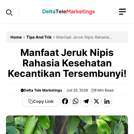
Langsung
ke
isi
Home
»
Tips And Trik
»
Manfaat Jeruk Nipis Rahasia
Kesehatan Kecantikan Tersembunyi!
Manfaat Jeruk Nipis
Rahasia Kesehatan
Kecantikan Tersembunyi!
Delta Tele Marketings
Juli 25, 2026
6
Min Read
F
W
T
X
Li
Copy Link
a
h
el
n
c
a
e
k
e
t
g
e