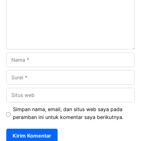
o
A
a
In
o
p
m
k
p
Nama
Surel
Situs
web
Simpan nama, email, dan situs web saya pada
peramban ini untuk komentar saya berikutnya.