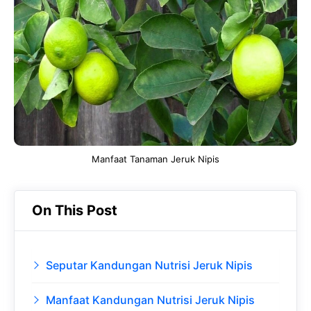
b
s
r
d
o
A
a
In
o
p
m
k
p
Manfaat Tanaman Jeruk Nipis
On This Post
Seputar Kandungan Nutrisi Jeruk Nipis
Manfaat Kandungan Nutrisi Jeruk Nipis