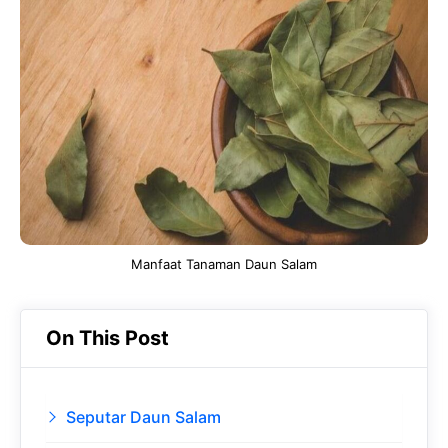
e
t
g
e
b
s
r
d
o
A
a
In
o
p
m
k
p
Manfaat Tanaman Daun Salam
On This Post
Seputar Daun Salam