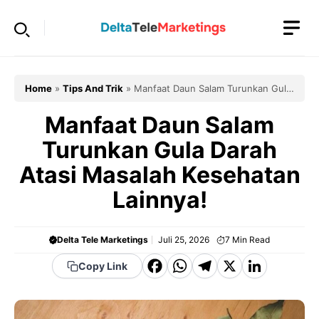
Langsung
ke
isi
Home
»
Tips And Trik
»
Manfaat Daun Salam Turunkan Gula
Darah Atasi Masalah Kesehatan Lainnya!
Manfaat Daun Salam
Turunkan Gula Darah
Atasi Masalah Kesehatan
Lainnya!
Delta Tele Marketings
Juli 25, 2026
7
Min Read
F
W
T
X
Li
Copy Link
a
h
el
n
c
a
e
k