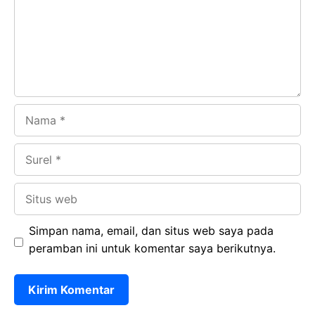
o
p
m
k
p
Nama
Surel
Situs
web
Simpan nama, email, dan situs web saya pada
peramban ini untuk komentar saya berikutnya.