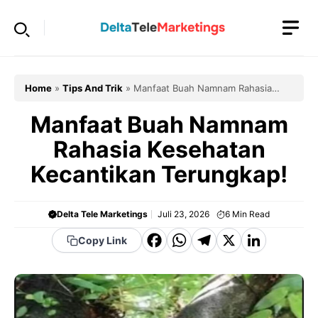
Langsung
ke
isi
Home
»
Tips And Trik
»
Manfaat Buah Namnam Rahasia
Kesehatan Kecantikan Terungkap!
Manfaat Buah Namnam
Rahasia Kesehatan
Kecantikan Terungkap!
Delta Tele Marketings
Juli 23, 2026
6
Min Read
F
W
T
X
Li
Copy Link
a
h
el
n
c
a
e
k
e
t
g
e