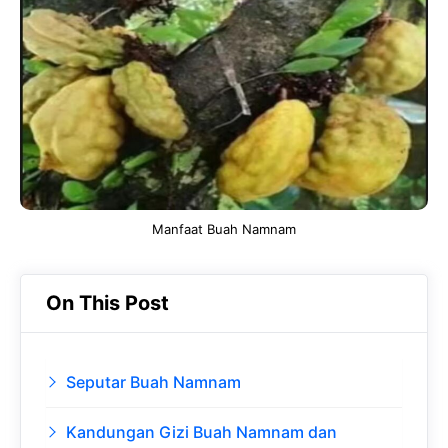
b
s
r
d
o
A
a
In
o
p
m
k
p
Manfaat Buah Namnam
On This Post
Seputar Buah Namnam
Kandungan Gizi Buah Namnam dan