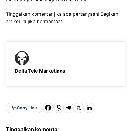
Tinggalkan komentar jika ada pertanyaan! Bagikan
artikel ini jika bermanfaat!
Delta Tele Marketings
F
W
T
X
Li
Copy Link
a
h
el
n
c
a
e
k
Tinggalkan komentar