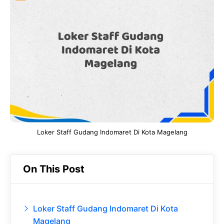
e
t
g
e
b
s
r
d
o
A
a
In
o
p
m
k
p
Loker Staff Gudang Indomaret Di Kota Magelang
On This Post
Loker Staff Gudang Indomaret Di Kota
Magelang