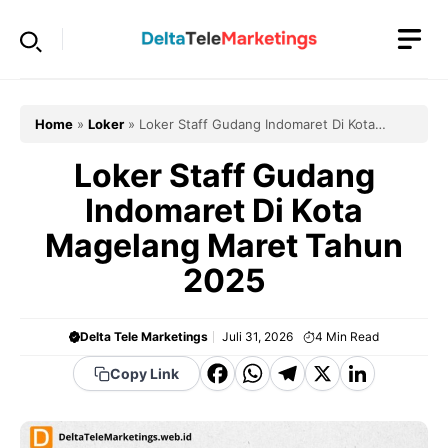
Langsung
ke
isi
Home
»
Loker
»
Loker Staff Gudang Indomaret Di Kota
Magelang Maret Tahun 2025
Loker Staff Gudang
Indomaret Di Kota
Magelang Maret Tahun
2025
Delta Tele Marketings
Juli 31, 2026
4
Min Read
F
W
T
X
Li
Copy Link
a
h
el
n
c
a
e
k