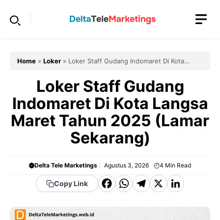
Langsung
ke
isi
Home
»
Loker
»
Loker Staff Gudang Indomaret Di Kota
Langsa Maret Tahun 2025 (Lamar Sekarang)
Loker Staff Gudang
Indomaret Di Kota Langsa
Maret Tahun 2025 (Lamar
Sekarang)
Delta Tele Marketings
Agustus 3, 2026
4
Min Read
F
W
T
X
Li
Copy Link
a
h
el
n
c
a
e
k