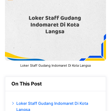
e
t
g
e
b
s
r
d
o
A
a
In
o
p
m
k
p
Loker Staff Gudang Indomaret Di Kota Langsa
On This Post
Loker Staff Gudang Indomaret Di Kota
Langsa