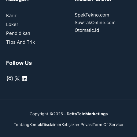
SpekTekno.com
Karir
SawTakOnline.com
Loker
Otomatic.id
Pendidikan
Tips And Trik
Follow Us
Instagram
X
LinkedIn
Copyright ©2026
DeltaTeleMarketings
Tentang
Kontak
Disclaimer
Kebijakan Privasi
Term Of Service