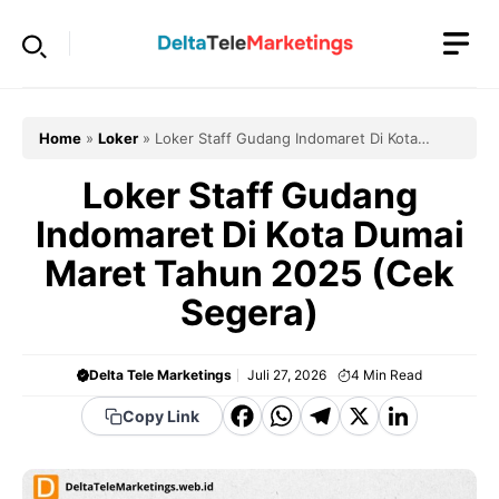
Langsung
ke
isi
Home
»
Loker
»
Loker Staff Gudang Indomaret Di Kota
Dumai Maret Tahun 2025 (Cek Segera)
Loker Staff Gudang
Indomaret Di Kota Dumai
Maret Tahun 2025 (Cek
Segera)
Delta Tele Marketings
Juli 27, 2026
4
Min Read
F
W
T
X
Li
Copy Link
a
h
el
n
c
a
e
k