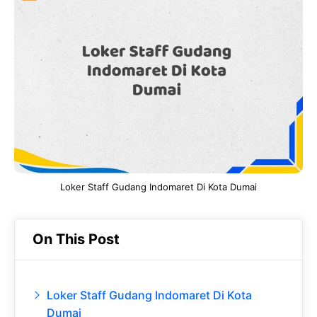
e
t
g
e
b
s
r
d
o
A
a
In
o
p
m
k
p
Loker Staff Gudang Indomaret Di Kota Dumai
On This Post
Loker Staff Gudang Indomaret Di Kota
Dumai