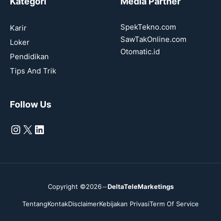
Kategori
Media Partner
SpekTekno.com
Karir
SawTakOnline.com
Loker
Otomatic.id
Pendidikan
Tips And Trik
Follow Us
Instagram
X
LinkedIn
Copyright ©2026
DeltaTeleMarketings
Tentang
Kontak
Disclaimer
Kebijakan Privasi
Term Of Service