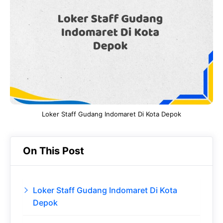
b
s
r
d
o
A
a
In
o
p
m
k
p
Loker Staff Gudang Indomaret Di Kota Depok
On This Post
Loker Staff Gudang Indomaret Di Kota
Depok