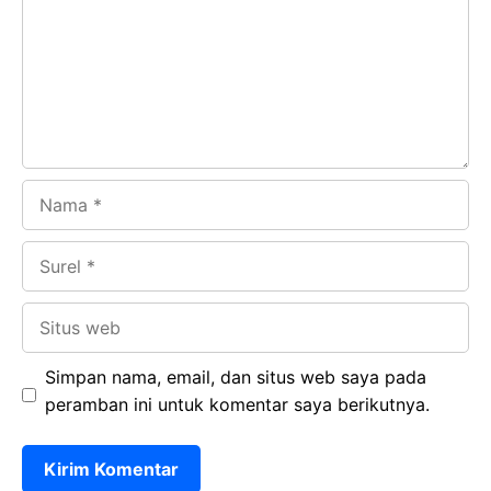
o
p
m
k
p
Nama
Surel
Situs
web
Simpan nama, email, dan situs web saya pada
peramban ini untuk komentar saya berikutnya.