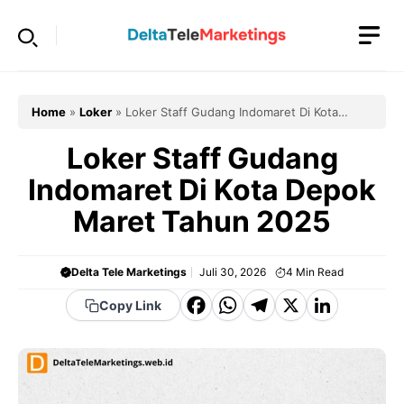
Langsung
ke
isi
Home
»
Loker
»
Loker Staff Gudang Indomaret Di Kota
Depok Maret Tahun 2025
Loker Staff Gudang
Indomaret Di Kota Depok
Maret Tahun 2025
Delta Tele Marketings
Juli 30, 2026
4
Min Read
F
W
T
X
Li
Copy Link
a
h
el
n
c
a
e
k
e
t
g
e