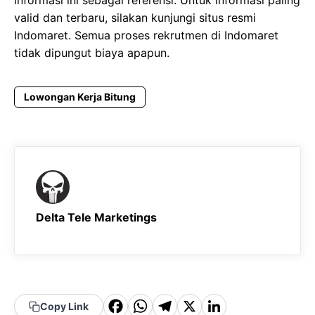
valid dan terbaru, silakan kunjungi situs resmi
Indomaret. Semua proses rekrutmen di Indomaret
tidak dipungut biaya apapun.
Lowongan Kerja Bitung
Delta Tele Marketings
F
W
T
X
Li
Copy Link