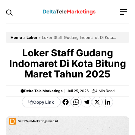
Langsung
ke
isi
Home
»
Loker
»
Loker Staff Gudang Indomaret Di Kota
Bitung Maret Tahun 2025
Loker Staff Gudang
Indomaret Di Kota Bitung
Maret Tahun 2025
Delta Tele Marketings
Juli 25, 2026
4
Min Read
F
W
T
X
Li
Copy Link
a
h
el
n
c
a
e
k
e
t
g
e