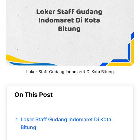
b
s
r
d
o
A
a
In
o
p
m
k
p
Loker Staff Gudang Indomaret Di Kota Bitung
On This Post
Loker Staff Gudang Indomaret Di Kota
Bitung