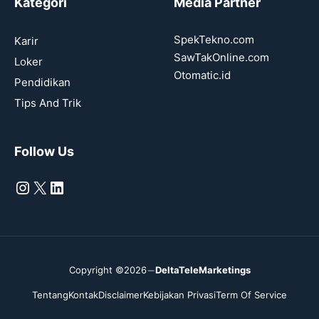
Kategori
Media Partner
SpekTekno.com
Karir
SawTakOnline.com
Loker
Otomatic.id
Pendidikan
Tips And Trik
Follow Us
Instagram
X
LinkedIn
Copyright ©2026
DeltaTeleMarketings
Tentang
Kontak
Disclaimer
Kebijakan Privasi
Term Of Service