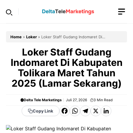
Langsung
ke
isi
Home
»
Loker
»
Loker Staff Gudang Indomaret Di
Kabupaten Tolikara Maret Tahun 2025 (Lamar Sekarang)
Loker Staff Gudang
Indomaret Di Kabupaten
Tolikara Maret Tahun
2025 (Lamar Sekarang)
Delta Tele Marketings
Juli 27, 2026
3
Min Read
F
W
T
X
Li
Copy Link
a
h
el
n
c
a
e
k