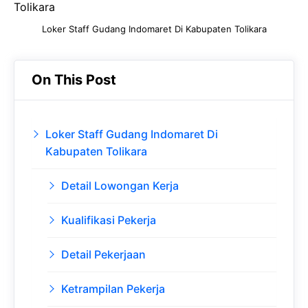
e
t
g
e
Loker Staff Gudang Indomaret Di Kabupaten Tolikara
b
s
r
d
o
A
a
In
o
p
m
On This Post
k
p
Loker Staff Gudang Indomaret Di
Kabupaten Tolikara
Detail Lowongan Kerja
Kualifikasi Pekerja
Detail Pekerjaan
Ketrampilan Pekerja