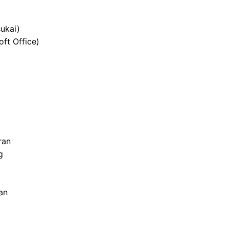
ukai)
ft Office)
ran
g
an