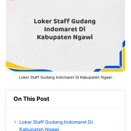
e
t
g
e
b
s
r
d
o
A
a
In
o
p
m
k
p
Loker Staff Gudang Indomaret Di Kabupaten Ngawi
On This Post
Loker Staff Gudang Indomaret Di
Kabupaten Ngawi