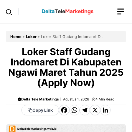
Langsung
ke
isi
Home
»
Loker
»
Loker Staff Gudang Indomaret Di
Kabupaten Ngawi Maret Tahun 2025 (Apply Now)
Loker Staff Gudang
Indomaret Di Kabupaten
Ngawi Maret Tahun 2025
(Apply Now)
Delta Tele Marketings
Agustus 1, 2026
4
Min Read
F
W
T
X
Li
Copy Link
a
h
el
n
c
a
e
k