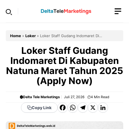
Langsung
ke
isi
Home
»
Loker
»
Loker Staff Gudang Indomaret Di
Kabupaten Natuna Maret Tahun 2025 (Apply Now)
Loker Staff Gudang
Indomaret Di Kabupaten
Natuna Maret Tahun 2025
(Apply Now)
Delta Tele Marketings
Juli 27, 2026
4
Min Read
F
W
T
X
Li
Copy Link
a
h
el
n
c
a
e
k