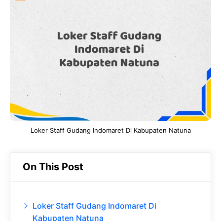
e
t
g
e
b
s
r
d
o
A
a
In
o
p
m
k
p
Loker Staff Gudang Indomaret Di Kabupaten Natuna
On This Post
Loker Staff Gudang Indomaret Di
Kabupaten Natuna