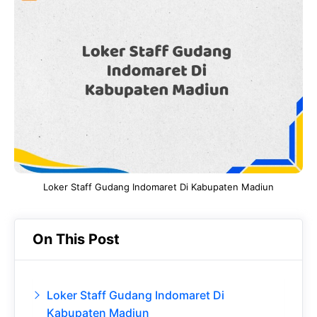
e
t
g
e
b
s
r
d
o
A
a
In
o
p
m
k
p
Loker Staff Gudang Indomaret Di Kabupaten Madiun
On This Post
Loker Staff Gudang Indomaret Di
Kabupaten Madiun