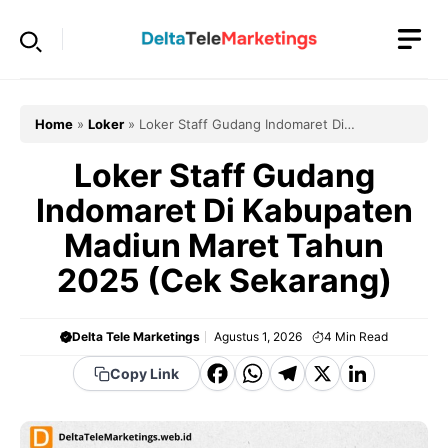
Langsung
ke
isi
Home
»
Loker
»
Loker Staff Gudang Indomaret Di
Kabupaten Madiun Maret Tahun 2025 (Cek Sekarang)
Loker Staff Gudang
Indomaret Di Kabupaten
Madiun Maret Tahun
2025 (Cek Sekarang)
Delta Tele Marketings
Agustus 1, 2026
4
Min Read
F
W
T
X
Li
Copy Link
a
h
el
n
c
a
e
k